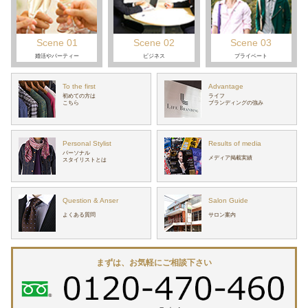
Scene 01
Scene 02
Scene 03
婚活や
パーティー
ビジネス
プライベート
To the first
Advantage
初めての方は
ライフ
こちら
ブランディングの強み
Personal Stylist
Results of media
パーソナル
メディア掲載実績
スタイリストとは
Question & Anser
Salon Guide
よくある質問
サロン案内
まずは、お気軽にご相談下さい