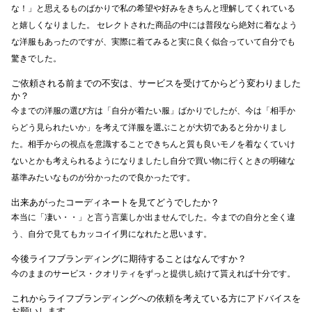
な！」と思えるものばかりで私の希望や好みをきちんと理解してくれている
と嬉しくなりました。 セレクトされた商品の中には普段なら絶対に着なよう
な洋服もあったのですが、実際に着てみると実に良く似合っていて自分でも
驚きでした。
ご依頼される前までの不安は、サービスを受けてからどう変わりました
か？
今までの洋服の選び方は「自分が着たい服」ばかりでしたが、今は「相手か
らどう見られたいか」を考えて洋服を選ぶことが大切であると分かりまし
た。相手からの視点を意識することできちんと質も良いモノを着なくていけ
ないとかも考えられるようになりましたし自分で買い物に行くときの明確な
基準みたいなものが分かったので良かったです。
出来あがったコーディネートを見てどうでしたか？
本当に「凄い・・」と言う言葉しか出ませんでした。今までの自分と全く違
う、自分で見てもカッコイイ男になれたと思います。
今後ライフブランディングに期待することはなんですか？
今のままのサービス・クオリティをずっと提供し続けて貰えれば十分です。
これからライフブランディングへの依頼を考えている方にアドバイスを
お願いします。