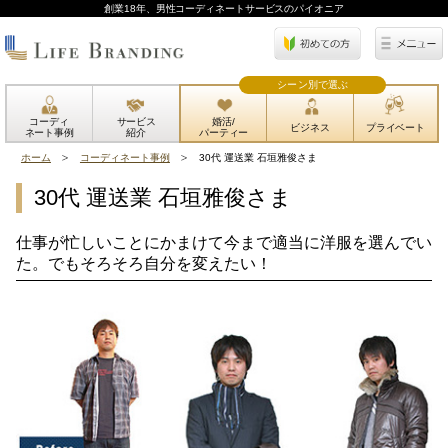
創業18年、男性コーディネートサービスのパイオニア
シーン別で選ぶ
コーディ
サービス
婚活/
ビジネス
プライベート
ネート事例
紹介
パーティー
ホーム
コーディネート事例
30代 運送業 石垣雅俊さま
30代 運送業 石垣雅俊さま
仕事が忙しいことにかまけて今まで適当に洋服を選んでい
た。でもそろそろ自分を変えたい！