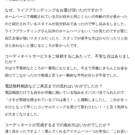
なぜ、ライフブランディングをお選び頂いたのですか？
ホームページで掲載されている方が自分と同じくらいの年齢の方が多かった
のと紹介されているスタイルが自分好みであったので申し込みをしました。
ライフブランディングさん以外のホームページもいくつか見たのですが変に
自己主張が強いスタイルだったり、スタッフが派手な方ばかりだったりと自
分と合わないと感じるところが多かったです。
コーディネートサービスをご依頼するにあたって、不安な点はありまし
たか？
やはり予算的なところが一番気になりました。今まで洋服にきちんとお金を
掛けてこなかったので相場と言うか一般的な平均が分らず不安でした。
電話無料相談などご来店までの流れはいかがでしたか？
電話相談だけでも自分が洋服に抱いている悩みをズバズバ当てられたので
「さすが実績を積まれているプロは違う！」と感動しましたし、これがきっ
かけとなって早くにコンサルティングを受けて変わりたい！！と言う気持ち
が大きくなりました。
コーディネートが完成するまでの進め方はいかがでしたか？
凄く良かったですよ！！選んでくれるアイテム一つ一つが本当に「これ良い