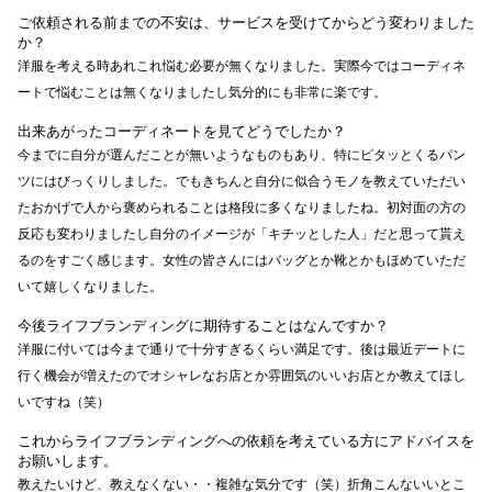
ご依頼される前までの不安は、サービスを受けてからどう変わりました
か？
洋服を考える時あれこれ悩む必要が無くなりました。実際今ではコーディネ
ートで悩むことは無くなりましたし気分的にも非常に楽です。
出来あがったコーディネートを見てどうでしたか？
今までに自分が選んだことが無いようなものもあり、特にピタッとくるパン
ツにはびっくりしました。でもきちんと自分に似合うモノを教えていただい
たおかげで人から褒められることは格段に多くなりましたね。初対面の方の
反応も変わりましたし自分のイメージが「キチッとした人」だと思って貰え
るのをすごく感じます。女性の皆さんにはバッグとか靴とかもほめていただ
いて嬉しくなりました。
今後ライフブランディングに期待することはなんですか？
洋服に付いては今まで通りで十分すぎるくらい満足です。後は最近デートに
行く機会が増えたのでオシャレなお店とか雰囲気のいいお店とか教えてほし
いですね（笑）
これからライフブランディングへの依頼を考えている方にアドバイスを
お願いします。
教えたいけど、教えなくない・・複雑な気分です（笑）折角こんないいとこ