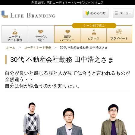
創業18年、男性コーディネートサービスのパイオニア
シーン別で選ぶ
コーディ
サービス
婚活/
ビジネス
プライベート
ネート事例
紹介
パーティー
ホーム
コーディネート事例
30代 不動産会社勤務 田中浩之さま
30代 不動産会社勤務 田中浩之さま
自分が良いと感じる服と人が見て似合うと言われるものが
全然違う・・
自分は何が似合うのかを知りたい。