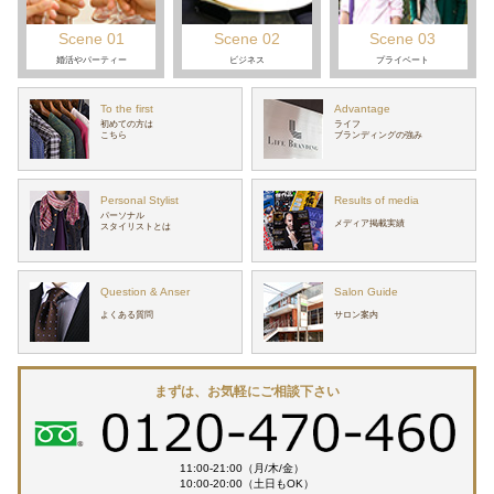
Scene 01
Scene 02
Scene 03
婚活や
パーティー
ビジネス
プライベート
To the first
Advantage
初めての方は
ライフ
こちら
ブランディングの強み
Personal Stylist
Results of media
パーソナル
メディア掲載実績
スタイリストとは
Question & Anser
Salon Guide
よくある質問
サロン案内
まずは、お気軽にご相談下さい
11:00-21:00（月/木/金）
10:00-20:00（土日もOK）